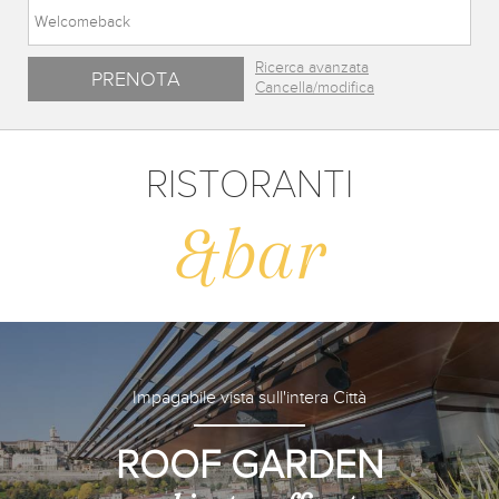
Ricerca avanzata
Cancella/modifica
RISTORANTI
&bar
Impagabile vista sull'intera Città
ROOF GARDEN