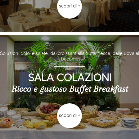
scopri di +
Soluzioni dolci e salate, dai croissant alla frutta fresca, dalle uova al
bacon...
SALA COLAZIONI
Ricco e gustoso Buffet Breakfast
scopri di +